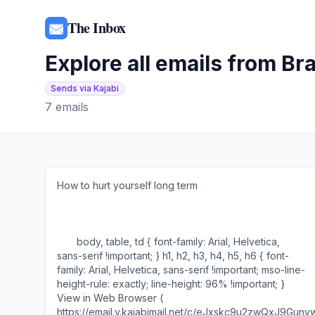
The Inbox
Explore all emails from
Br
Sends via Kajabi
7
emails
How to hurt yourself long term ‌ ‌ ‌ ‌ ‌ ‌ ‌ ‌ ‌ ‌ ‌ ‌ ‌ ‌ ‌ ‌ ‌ ‌ ‌ ‌ ‌ ‌ ‌ ‌ ‌ ‌ ‌ ‌ ‌ ‌ ‌ ‌ ‌ ‌ ‌ ‌ ‌ ‌
‌ ‌ ‌ ‌ ‌ ‌ ‌ ‌ ‌ ‌ ‌ ‌ ‌ ‌ ‌ ‌ ‌ ‌ ‌ ‌ ‌ ‌ ‌ ‌ ‌ ‌ ‌ ‌ ‌ ‌ ‌ ‌ ‌ ‌ ‌ ‌ ‌ ‌ ‌ ‌ ‌ ‌ ‌ ‌ ‌ ‌ ‌ ‌ ‌ ‌ ‌ ‌ ‌ ‌ ‌ ‌ ‌ ‌ ‌ ‌ ‌ ‌ ‌ ‌ ‌ ‌ ‌ ‌ ‌ ‌ ‌ ‌ ‌ ‌ ‌ ‌ ‌ ‌ ‌ ‌ ‌ ‌ ‌ ‌ ‌ ‌ ‌ ‌ ‌
‌ ‌ ‌ ‌ ‌ ‌ ‌ ‌ ‌ ‌ ‌ ‌ ‌ ‌ ‌ ‌ ‌ ‌ ‌ ‌ ‌ ‌ ‌ ‌ ‌ ‌ ‌ ‌ ‌ ‌ ‌ ‌ ‌ ‌ ‌ ‌ ‌ ‌ ‌ ‌ ‌ ‌ ‌ ‌ ‌ ‌ ‌ ‌ ‌ ‌ ‌ ‌ ‌ ‌ ‌ ‌ ‌ ‌ ‌ ‌ ‌ ‌ ‌ ‌ ‌ ‌ ‌ ‌ ‌ ‌ ‌ ‌ ‌ ‌ ‌ ‌ ‌ ‌ ‌ ‌ ‌ ‌ ‌ ‌ ‌ ‌ ‌ ‌ ‌
‌ ‌ ‌ ‌ ‌ ‌ ‌ ‌ ‌ ‌ ‌ ‌ ‌ ‌ ‌ ‌ ‌ ‌ ‌ ‌ ‌ ‌ ‌ ‌ ‌ ‌ ‌ ‌ ‌ ‌ ‌ ‌ ‌ ‌ ‌ ‌ ‌ ‌ ‌ ‌ ‌ ‌ ‌ ‌ ‌ ‌ ‌ ‌ ‌ ‌ ‌ ‌ ‌ ‌ ‌ ‌ ‌ ‌ ‌ ‌ ‌ ‌ ‌ ‌ ‌ ‌ ‌ ‌ ‌ ‌ ‌ ‌ ‌ ‌ ‌ ‌ ‌ ‌ ‌ ‌ ‌ ‌ ‌ ‌ ‌ ‌ ‌ ‌ ‌
‌ ‌ ‌ ‌ ‌ ‌ ‌ body, table, td { font-family: Arial, Helvetica,
sans-serif !important; } h1, h2, h3, h4, h5, h6 { font-
family: Arial, Helvetica, sans-serif !important; mso-line-
height-rule: exactly; line-height: 96% !important; }
View in Web Browser (
https://email.y.kajabimail.net/c/eJxskc9u2zwQxJ9