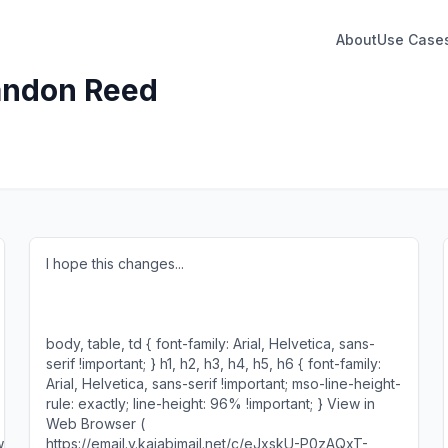
About
Use Case
andon Reed
I hope this changes... ‌ ‌ ‌ ‌ ‌ ‌ ‌ ‌ ‌ ‌ ‌ ‌ ‌ ‌ ‌ ‌ ‌ ‌ ‌ ‌ ‌ ‌ ‌ ‌ ‌ ‌ ‌ ‌ ‌ ‌ ‌ ‌ ‌ ‌ ‌ ‌ ‌ ‌ ‌ ‌ ‌ ‌ ‌ ‌ ‌ ‌ ‌ ‌ ‌ ‌ ‌ ‌ ‌ ‌
‌ ‌ ‌ ‌ ‌ ‌ ‌ ‌ ‌ ‌ ‌ ‌ ‌ ‌ ‌ ‌ ‌ ‌ ‌ ‌ ‌ ‌ ‌ ‌ ‌ ‌ ‌ ‌ ‌ ‌ ‌ ‌ ‌ ‌ ‌ ‌ ‌ ‌ ‌ ‌ ‌ ‌ ‌ ‌ ‌ ‌ ‌ ‌ ‌ ‌ ‌ ‌ ‌ ‌ ‌ ‌ ‌ ‌ ‌ ‌ ‌ ‌ ‌ ‌ ‌ ‌ ‌ ‌ ‌ ‌ ‌ ‌ ‌ ‌ ‌ ‌ ‌ ‌ ‌ ‌ ‌ ‌ ‌ ‌ ‌ ‌ ‌ ‌ ‌
‌ ‌ ‌ ‌ ‌ ‌ ‌ ‌ ‌ ‌ ‌ ‌ ‌ ‌ ‌ ‌ ‌ ‌ ‌ ‌ ‌ ‌ ‌ ‌ ‌ ‌ ‌ ‌ ‌ ‌ ‌ ‌ ‌ ‌ ‌ ‌ ‌ ‌ ‌ ‌ ‌ ‌ ‌ ‌ ‌ ‌ ‌ ‌ ‌ ‌ ‌ ‌ ‌ ‌ ‌ ‌ ‌ ‌ ‌ ‌ ‌ ‌ ‌ ‌ ‌ ‌ ‌ ‌ ‌ ‌ ‌ ‌ ‌ ‌ ‌ ‌ ‌ ‌ ‌ ‌ ‌ ‌ ‌ ‌ ‌ ‌ ‌ ‌ ‌
‌ ‌ ‌ ‌ ‌ ‌ ‌ ‌ ‌ ‌ ‌ ‌ ‌ ‌ ‌ ‌ ‌ ‌ ‌ ‌ ‌ ‌ ‌ ‌ ‌ ‌ ‌ ‌ ‌ ‌ ‌ ‌ ‌ ‌ ‌ ‌ ‌ ‌ ‌ ‌ ‌ ‌ ‌ ‌ ‌ ‌ ‌ ‌ ‌ ‌ ‌ ‌ ‌ ‌ ‌ ‌ ‌ ‌ ‌ ‌ ‌ ‌ ‌ ‌ ‌ ‌ ‌ ‌ ‌ ‌ ‌ ‌ ‌ ‌ ‌ ‌ ‌ ‌ ‌ ‌
body, table, td { font-family: Arial, Helvetica, sans-
serif !important; } h1, h2, h3, h4, h5, h6 { font-family:
Arial, Helvetica, sans-serif !important; mso-line-height-
rule: exactly; line-height: 96% !important; } View in
Web Browser (
GunywQC4pkjrwkHypi6DooS1QF74IFLm0aetfSSqq376I7QBFm-
https://email.y.kajabimail.net/c/eJxskU-P0zAQxT-