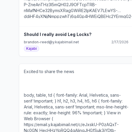
P-ZneAnTHz3I5mQH02J9OFTcpTRB-
nMafNHCe32BymsXRagGWiRE2lpKAEV7LEwYS-
ddiHF4yXNjjNmppzwhTj6q4Gp4HWEiQBEHc2YErmgG2
zKhvqIuTcdakfF-JmKYlWnz3PuHPBceb-
IaW7ur24XV6_MvsPeWofcNo0zXCcOs7L2sC0CgiqLOu
palUEDAUGASkIIBV55yRVaRpFaQ0DxgpNLdcvt1bwaM
Should I really avoid Leg Locks?
8_fk_mx763Y-_N7mv6tJ4-
brandon-reed@y.kajabimail.net
2/17/2026
P6_P9P8vDwXU7GmzUY2XXhLvPAcvreC04QqZhLphp
Kajabi
UQVWwbTqHubV9sOc2R2PPYTwU7CnHBcu3_BOODmPr
ljZaSgj2jAHHPO1HaFqUQMRokwh3wvjsm4Er2mZ9beQ8
8AAAD___1E0Ew ) --> --> --> --> --> --> --> --> -->
--> --> Should I avoid Leg Locks? ---------------------
Excited to share the news ‌ ‌ ‌ ‌ ‌ ‌ ‌ ‌ ‌ ‌ ‌ ‌ ‌ ‌ ‌ ‌ ‌ ‌ ‌ ‌ ‌ ‌ ‌ ‌ ‌ ‌ ‌ ‌ ‌ ‌ ‌ ‌ ‌ ‌ ‌ ‌ ‌ ‌ ‌ ‌ ‌ ‌ ‌ ‌ ‌ ‌
---- What's up, guys? Long time no see. I've been a
‌ ‌ ‌ ‌ ‌ ‌ ‌ ‌ ‌ ‌ ‌ ‌ ‌ ‌ ‌ ‌ ‌ ‌ ‌ ‌ ‌ ‌ ‌ ‌ ‌ ‌ ‌ ‌ ‌ ‌ ‌ ‌ ‌ ‌ ‌ ‌ ‌ ‌ ‌ ‌ ‌ ‌ ‌ ‌ ‌ ‌ ‌ ‌ ‌ ‌ ‌ ‌ ‌ ‌ ‌ ‌ ‌ ‌ ‌ ‌ ‌ ‌ ‌ ‌ ‌ ‌ ‌ ‌ ‌ ‌ ‌ ‌ ‌ ‌ ‌ ‌ ‌ ‌ ‌ ‌ ‌ ‌ ‌ ‌ ‌ ‌ ‌ ‌ ‌
bit busy with life, but wanted to get back to weekly
‌ ‌ ‌ ‌ ‌ ‌ ‌ ‌ ‌ ‌ ‌ ‌ ‌ ‌ ‌ ‌ ‌ ‌ ‌ ‌ ‌ ‌ ‌ ‌ ‌ ‌ ‌ ‌ ‌ ‌ ‌ ‌ ‌ ‌ ‌ ‌ ‌ ‌ ‌ ‌ ‌ ‌ ‌ ‌ ‌ ‌ ‌ ‌ ‌ ‌ ‌ ‌ ‌ ‌ ‌ ‌ ‌ ‌ ‌ ‌ ‌ ‌ ‌ ‌ ‌ ‌ ‌ ‌ ‌ ‌ ‌ ‌ ‌ ‌ ‌ ‌ ‌ ‌ ‌ ‌ ‌ ‌ ‌ ‌ ‌ ‌ ‌ ‌ ‌
emails. I competed at the ADCC Toronto Open 2 days
‌ ‌ ‌ ‌ ‌ ‌ ‌ ‌ ‌ ‌ ‌ ‌ ‌ ‌ ‌ ‌ ‌ ‌ ‌ ‌ ‌ ‌ ‌ ‌ ‌ ‌ ‌ ‌ ‌ ‌ ‌ ‌ ‌ ‌ ‌ ‌ ‌ ‌ ‌ ‌ ‌ ‌ ‌ ‌ ‌ ‌ ‌ ‌ ‌ ‌ ‌ ‌ ‌ ‌ ‌ ‌ ‌ ‌ ‌ ‌ ‌ ‌ ‌ ‌ ‌ ‌ ‌ ‌ ‌ ‌ ‌ ‌ ‌ ‌ ‌ ‌ ‌ ‌ ‌ ‌ ‌ ‌ ‌ ‌ ‌ ‌ ‌ ‌
ago, winning gold in my division via a Kimura in the
body, table, td { font-family: Arial, Helvetica, sans-
final. After the match, someone who follows me on
serif !important; } h1, h2, h3, h4, h5, h6 { font-family:
Instagram asked if my goal is always to avoid leg
Arial, Helvetica, sans-serif !important; mso-line-height-
locks. Meaning, never engaging with them in training
rule: exactly; line-height: 96% !important; } View in
or competition. To be honest, this question shocked
Web Browser (
me because at this level, you can't actually avoid
https://email.y.kajabimail.net/c/eJxskU-P0zAQxT-
anything, specifically in practice. Why? Because
Nc0GN_HecHHzYpRQQ4gAIinqJHGfSuk3iYDtb-