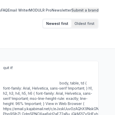
s
FAQ
Email Writer
MODULR Pro
Newsletter
Submit a brand
Newest first
Oldest first
quit it! ‌ ‌ ‌ ‌ ‌ ‌ ‌ ‌ ‌ ‌ ‌ ‌ ‌ ‌ ‌ ‌ ‌ ‌ ‌ ‌ ‌ ‌ ‌ ‌ ‌ ‌ ‌ ‌ ‌ ‌ ‌ ‌ ‌ ‌ ‌ ‌ ‌ ‌ ‌ ‌ ‌ ‌ ‌ ‌ ‌ ‌ ‌ ‌ ‌ ‌ ‌ ‌ ‌ ‌ ‌ ‌ ‌ ‌ ‌ ‌ ‌ ‌ ‌ ‌ ‌ ‌ ‌ ‌ ‌ ‌ ‌ ‌ ‌ ‌ ‌ ‌ ‌ ‌ ‌
‌ ‌ ‌ ‌ ‌ ‌ ‌ ‌ ‌ ‌ ‌ ‌ ‌ ‌ ‌ ‌ ‌ ‌ ‌ ‌ ‌ ‌ ‌ ‌ ‌ ‌ ‌ ‌ ‌ ‌ ‌ ‌ ‌ ‌ ‌ ‌ ‌ ‌ ‌ ‌ ‌ ‌ ‌ ‌ ‌ ‌ ‌ ‌ ‌ ‌ ‌ ‌ ‌ ‌ ‌ ‌ ‌ ‌ ‌ ‌ ‌ ‌ ‌ ‌ ‌ ‌ ‌ ‌ ‌ ‌ ‌ ‌ ‌ ‌ ‌ ‌ ‌ ‌ ‌ ‌ ‌ ‌ ‌ ‌ ‌ ‌ ‌ ‌ ‌
‌ ‌ ‌ ‌ ‌ ‌ ‌ ‌ ‌ ‌ ‌ ‌ ‌ ‌ ‌ ‌ ‌ ‌ ‌ ‌ ‌ ‌ ‌ ‌ ‌ ‌ ‌ ‌ ‌ ‌ ‌ ‌ ‌ ‌ ‌ ‌ ‌ ‌ ‌ ‌ ‌ ‌ ‌ ‌ ‌ ‌ ‌ ‌ ‌ ‌ ‌ ‌ ‌ ‌ ‌ ‌ ‌ ‌ ‌ ‌ ‌ ‌ ‌ ‌ ‌ ‌ ‌ ‌ ‌ ‌ ‌ ‌ ‌ ‌ ‌ ‌ ‌ ‌ ‌ ‌ ‌ ‌ ‌ ‌ ‌ ‌ ‌ ‌ ‌
‌ ‌ ‌ ‌ ‌ ‌ ‌ ‌ ‌ ‌ ‌ ‌ ‌ ‌ ‌ ‌ ‌ ‌ ‌ ‌ ‌ ‌ ‌ ‌ ‌ ‌ ‌ ‌ ‌ ‌ ‌ ‌ ‌ ‌ ‌ ‌ ‌ ‌ ‌ ‌ ‌ ‌ ‌ ‌ ‌ ‌ ‌ ‌ ‌ ‌ ‌ ‌ ‌ ‌ ‌ body, table, td {
font-family: Arial, Helvetica, sans-serif !important; } h1,
h2, h3, h4, h5, h6 { font-family: Arial, Helvetica, sans-
serif !important; mso-line-height-rule: exactly; line-
height: 96% !important; } View in Web Browser (
https://email.y.kajabimail.net/c/eJxskUuv0zAQhX9NskGN_Hay8K
Pbp9SIh7l_OdmSPNOXaa6sH2aE72aBu_iGkM2IZxSHExhdHNkPw4